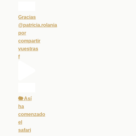
Gracias
@patricia.rolania
por
compartir
vuestras
f
🐘 Así
ha
comenzado
el
safari