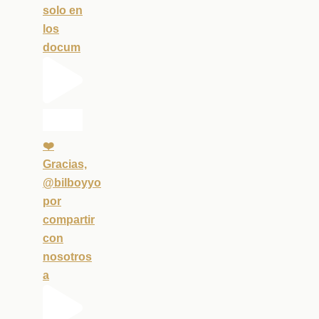
solo en
los
docum
❤️
Gracias,
@bilboyyo
por
compartir
con
nosotros
a