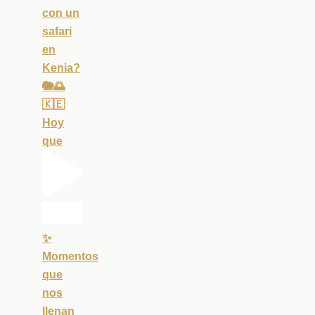
con un
safari
en
Kenia?
🐘🌅
🇰🇪
Hoy
que
✨
Momentos
que
nos
llenan