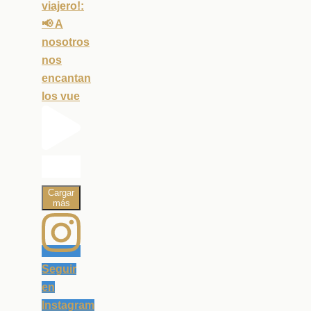
viajero!:
📢 A
nosotros
nos
encantan
los vue
Cargar
más
Seguir
en
Instagram