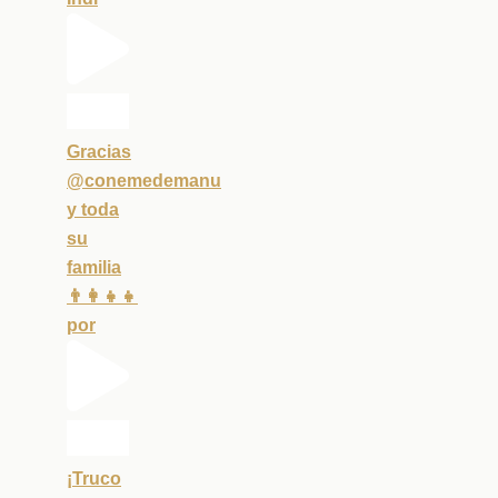
Gracias
@conemedemanu
y toda
su
familia
👨‍👩‍👧‍👧
por
¡Truco