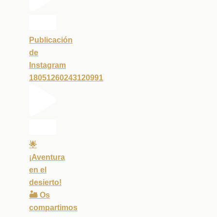
Publicación
de
Instagram
18051260243120991
🌟
¡Aventura
en el
desierto!
🏜️ Os
compartimos