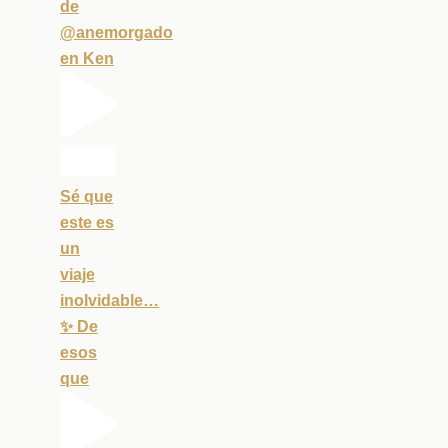
de
@anemorgado
en Ken
Sé que
este es
un
viaje
inolvidable…
✨ De
esos
que