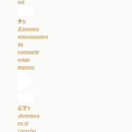
est
🌟✨
¡Estamos
emocionados
de
compartir
estas
impresi
🦏🦒⭐️
¡Aventura
en el
corazón