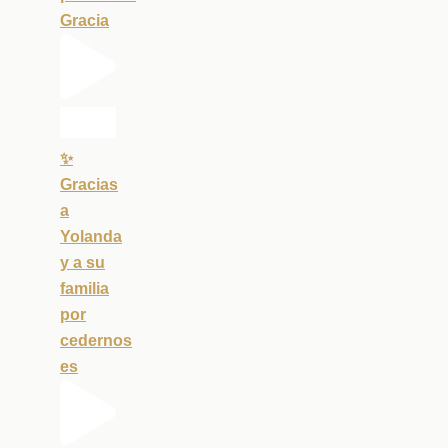
Gracia
✨
Gracias
a
Yolanda
y a su
familia
por
cedernos
es