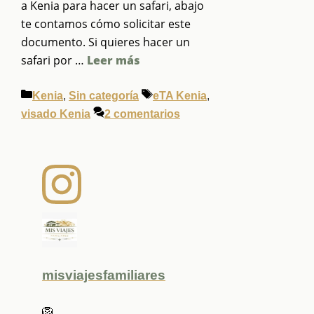
a Kenia para hacer un safari, abajo
te contamos cómo solicitar este
documento. Si quieres hacer un
safari por …
Leer más
Categorías
Etiquetas
Kenia
,
Sin categoría
eTA Kenia
,
visado Kenia
2 comentarios
misviajesfamiliares
🦁