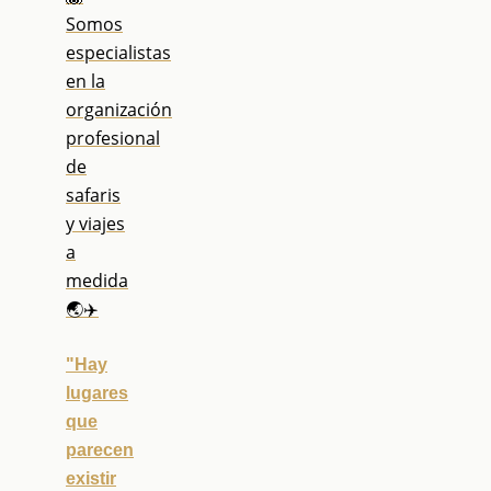
Somos
especialistas
en la
organización
profesional
de
safaris
y viajes
a
medida
🌏✈️
"Hay
lugares
que
parecen
existir